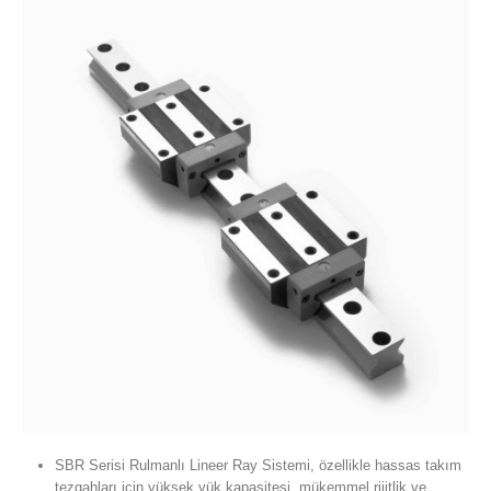
SBR Serisi Rulmanlı Lineer Ray Sistemi, özellikle hassas takım
tezgahları için yüksek yük kapasitesi, mükemmel rijitlik ve