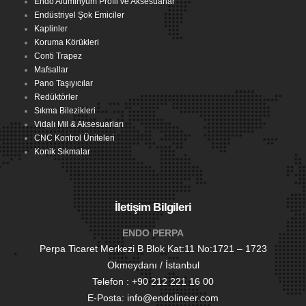
Endo Alüminyum Profil ve Aksesuarlar
Endüstriyel Şok Emiciler
Kaplinler
Koruma Körükleri
Conti Trapez
Mafsallar
Pano Taşıyıcılar
Redüktörler
Sıkma Bilezikleri
Vidalı Mil & Aksesuarları
CNC Kontrol Üniteleri
Konik Sıkmalar
İletişim Bilgileri
ENDO PERPA
Perpa Ticaret Merkezi B Blok Kat:11 No:1721 – 1723
Okmeydanı / İstanbul
Telefon : +90 212 221 16 00
E-Posta: info@endolineer.com