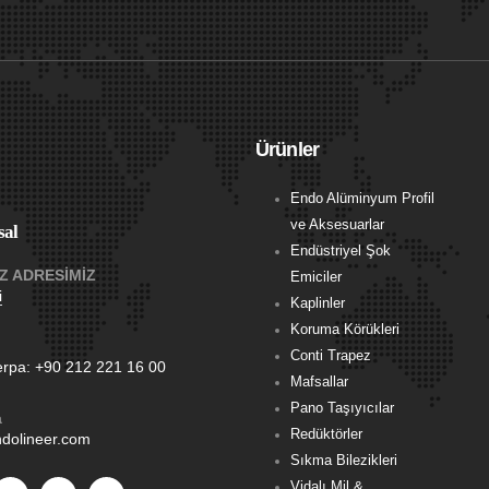
Ürünler
Endo Alüminyum Profil
ve Aksesuarlar
al
Endüstriyel Şok
Z ADRESİMİZ
Emiciler
i
Kaplinler
Koruma Körükleri
Conti Trapez
erpa:
+90 212 221 16 00
Mafsallar
Pano Taşıyıcılar
a
Redüktörler
dolineer.com
Sıkma Bilezikleri
Vidalı Mil &