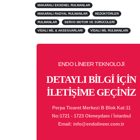
MAKARALI EKSENEL RULMANLAR
MAKARALI RADYAL RULMANLAR
REDÜKTÖRLER
RULMANLAR
SERVO MOTOR VE SÜRÜCÜLERI
VIDALI MIL & AKSESUARLARI
VIDALI MIL RULMANLARI
ENDO LİNEER TEKNOLOJİ
DETAYLI BİLGİ İÇİN
İLETİŞİME GEÇİNİZ
Perpa Ticaret Merkezi B Blok Kat:11
No:1721 - 1723 Okmeydanı / İstanbul
Email: info@endolineer.com.tr