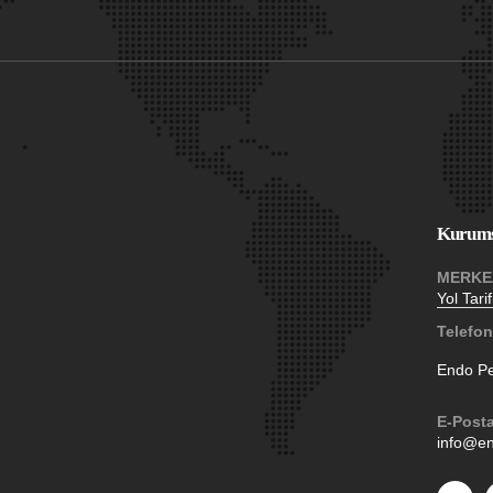
Kurums
MERKE
Yol Tarif
Telefon
Endo P
E-Post
info@en