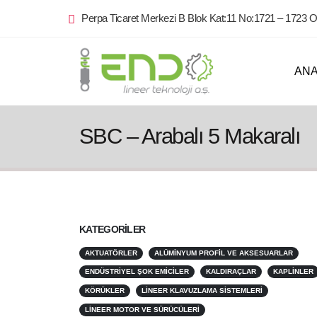
Perpa Ticaret Merkezi B Blok Kat:11 No:1721 – 1723 O
AN
SBC – Arabalı 5 Makaralı
KATEGORILER
AKTUATÖRLER
ALÜMINYUM PROFIL VE AKSESUARLAR
ENDÜSTRIYEL ŞOK EMICILER
KALDIRAÇLAR
KAPLINLER
KÖRÜKLER
LINEER KLAVUZLAMA SISTEMLERI
LINEER MOTOR VE SÜRÜCÜLERI