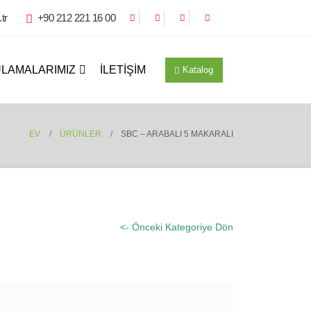
tr
+90 212 221 16 00
LAMALARIMIZ
İLETIŞIM
Katalog
EV
ÜRÜNLER
SBC – ARABALI 5 MAKARALI
<- Önceki Kategoriye Dön