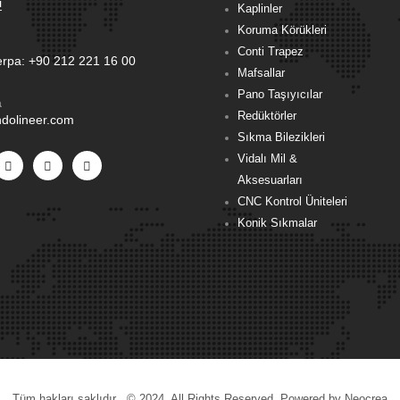
i
Kaplinler
Koruma Körükleri
Conti Trapez
erpa:
+90 212 221 16 00
Mafsallar
Pano Taşıyıcılar
a
Redüktörler
dolineer.com
Sıkma Bilezikleri
Vidalı Mil &
Aksesuarları
CNC Kontrol Üniteleri
Konik Sıkmalar
Tüm hakları saklıdır . © 2024. All Rights Reserved. Powered by Neocrea