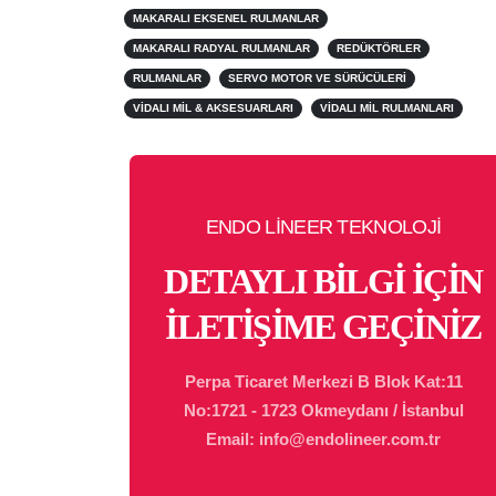
MAKARALI EKSENEL RULMANLAR
MAKARALI RADYAL RULMANLAR
REDÜKTÖRLER
RULMANLAR
SERVO MOTOR VE SÜRÜCÜLERI
VIDALI MIL & AKSESUARLARI
VIDALI MIL RULMANLARI
ENDO LİNEER TEKNOLOJİ
DETAYLI BİLGİ İÇİN
İLETİŞİME GEÇİNİZ
Perpa Ticaret Merkezi B Blok Kat:11
No:1721 - 1723 Okmeydanı / İstanbul
Email: info@endolineer.com.tr