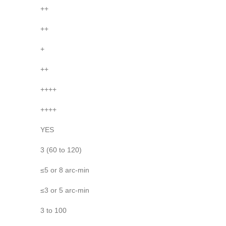
++
++
+
++
++++
++++
YES
3 (60 to 120)
≤5 or 8 arc-min
≤3 or 5 arc-min
3 to 100