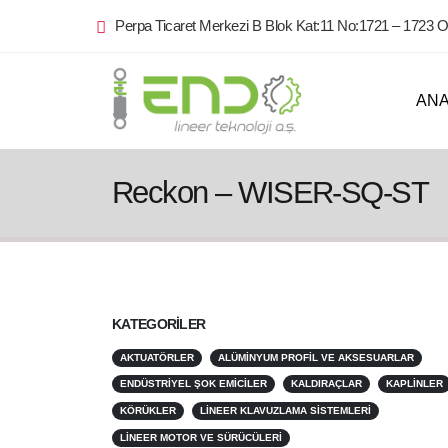
Perpa Ticaret Merkezi B Blok Kat:11 No:1721 – 1723 O
AN
Reckon – WISER-SQ-ST
KATEGORILER
AKTUATÖRLER
ALÜMINYUM PROFIL VE AKSESUARLAR
ENDÜSTRIYEL ŞOK EMICILER
KALDIRAÇLAR
KAPLINLER
KÖRÜKLER
LINEER KLAVUZLAMA SISTEMLERI
LINEER MOTOR VE SÜRÜCÜLERI