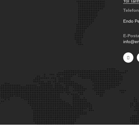
Yol Tarif
Telefon
Endo P
E-Post
info@en