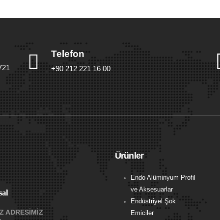
Telefon
721
+90 212 221 16 00
Ürünler
Endo Alüminyum Profil
ve Aksesuarlar
al
Endüstriyel Şok
Z ADRESİMİZ
Emiciler