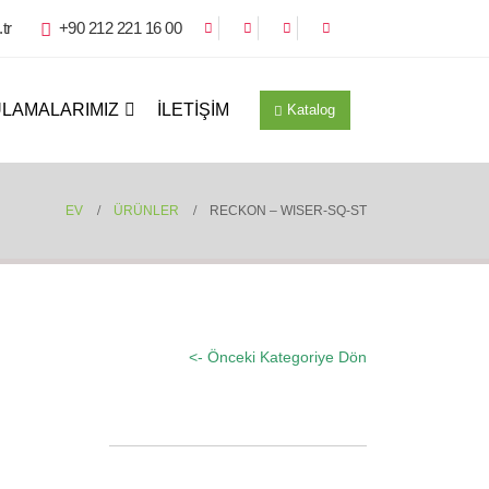
tr
+90 212 221 16 00
LAMALARIMIZ
İLETIŞIM
Katalog
EV
ÜRÜNLER
RECKON – WISER-SQ-ST
<- Önceki Kategoriye Dön