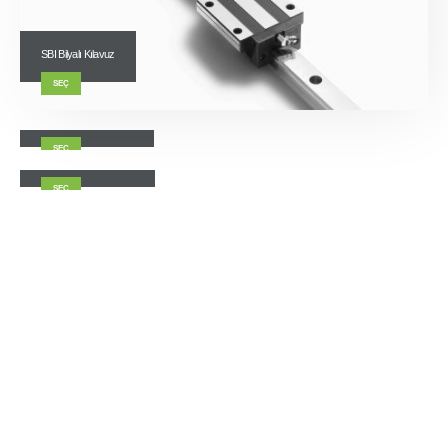
SBI Bilyalı Kılavuz
SEÇ
SBR Rulmanlı Kılavuz
SEÇ
SBM Minyatür Kılavuz
SEÇ